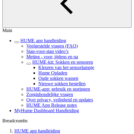
Main
HUME app handleiding
Veelgestelde vragen (FAQ)
Stap-voor-stap video’s
Meting - voor, tijdens en na
HUME-kit: Sokken en sensoren
Kleuren van het sensorlampje
Hume Opladen
Oude sokken wassen
Nieuwe sokken bestellen
HUME-app: gebruik en storingen
Zorginhoudelijke vragen
Over privacy, veiligheid en updates
HUME App Release notes
MyHume Dashboard Handleiding
Breadcrumbs
HUME app handleiding